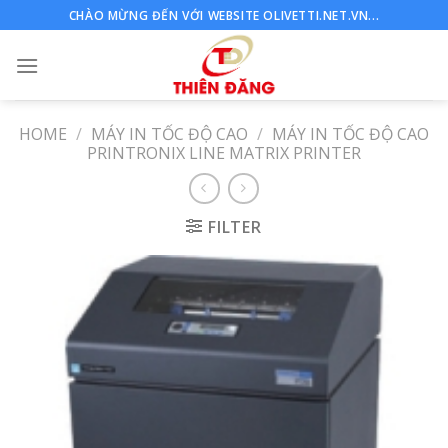
Skip
CHÀO MỪNG ĐẾN VỚI WEBSITE OLIVETTI.NET.VN...
to
content
HOME
/
MÁY IN TỐC ĐỘ CAO
/
MÁY IN TỐC ĐỘ CAO
PRINTRONIX LINE MATRIX PRINTER
FILTER