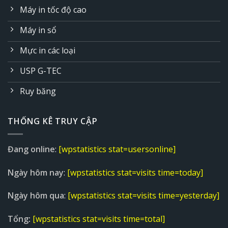
Máy in tốc độ cao
Máy in sổ
Mực in các loại
USP G-TEC
Ruy băng
THỐNG KÊ TRUY CẬP
Đang online
:
[wpstatistics stat=usersonline]
Ngày hôm nay
:
[wpstatistics stat=visits time=today]
Ngày hôm qua
:
[wpstatistics stat=visits time=yesterday]
Tổng
:
[wpstatistics stat=visits time=total]